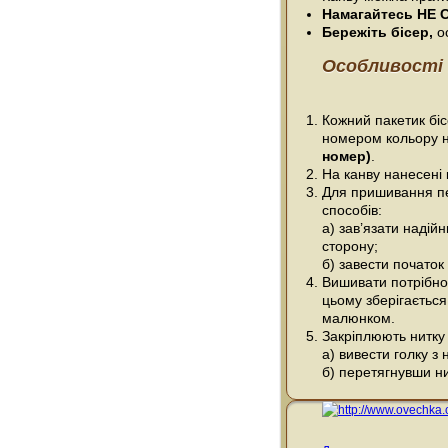
Намагайтесь НЕ С
Бережіть бісер,
ос
Особливості 
Кожний пакетик біс
номером кольору н
номер)
.
На канву нанесені 
Для пришивання пе
способів:
а) зав’язати надійн
сторону;
б) завести початок 
Вишивати потрібно
цьому зберігається
малюнком.
Закріплюють нитку 
а) вивести голку з 
б) перетягнувши ни