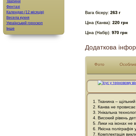
Тварини
Фентазі
Календар (12 місяців)
Вага бісеру:
263 г
Весела кухня
Ціна (Канва):
220 грн
Український гороскоп
Інше
Ціна (Набір):
970 грн
Додаткова інфор
Фото
Особлив
Тканина – щільний
Канва не провисає 
Унікальна технолог
Високий рівень дета
Лики на іконах не
Якісна поліграфія 
Комплектація виклю