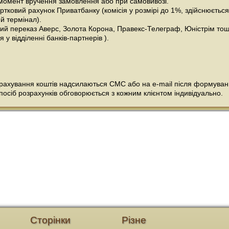
 момент вручення замовлення або при самовивозі.
тковий рахунок Приватбанку (комісія у розмірі до 1%, здійснюється 
й термінал).
ий переказ Аверс, Золота Корона, Правекс-Телеграф, Юністрім тощо
 у відділенні банків-партнерів ).
ерахування коштів надсилаються СМС або на e-mail після формува
осіб розрахунків обговорюється з кожним клієнтом індивідуально.
Сторінки
Різне