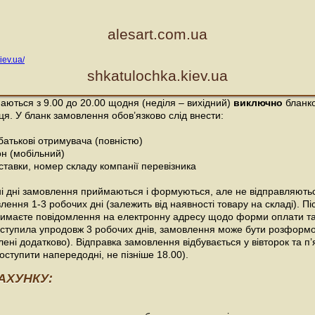
alesart.com.ua
shkatulochka.kiev.ua
ються з 9.00 до 20.00 щодня (неділя – вихідний)
виключно
бланк
ця. У бланк замовлення обов’язково слід внести:
-батькові отримувача (повністю)
н (мобільний)
ставки, номер складу компанії перевізника
дні дні замовлення приймаються і формуються, але не відправляють
ння 1-3 робочих дні (залежить від наявності товару на складі). Пі
имаєте повідомлення на електронну адресу щодо форми оплати та
ступила упродовж 3 робочих днів, замовлення може бути розформо
ені додатково). Відправка замовлення відбувається у вівторок та п
ступити напередодні, не пізніше 18.00).
АХУНКУ: