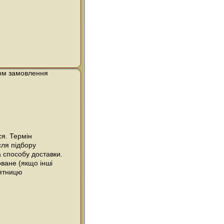
ом замовлення
ся. Термін
сля підбору
 способу доставки.
ване (якщо інші
’ятницю