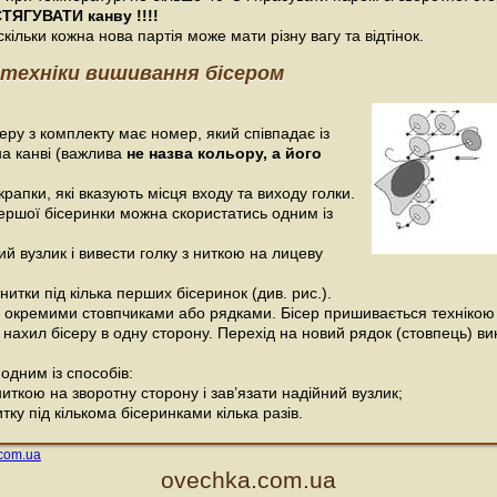
ТЯГУВАТИ канву !!!!
кільки кожна нова партія може мати різну вагу та відтінок.
техніки вишивання бісером
еру з комплекту має номер, який співпадає із
а канві (важлива
не назва кольору, а його
крапки, які вказують місця входу та виходу голки.
ршої бісеринки можна скористатись одним із
ий вузлик і вивести голку з ниткою на лицеву
нитки під кілька перших бісеринок (див. рис.).
 окремими стовпчиками або рядками. Бісер пришивається технікою 
 нахил бісеру в одну сторону. Перехід на новий рядок (стовпець) вик
одним із способів:
ниткою на зворотну сторону і зав’язати надійний вузлик;
тку під кількома бісеринками кілька разів.
ovechka.com.ua