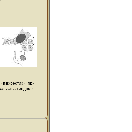
«півхрестик», при
онується згідно з