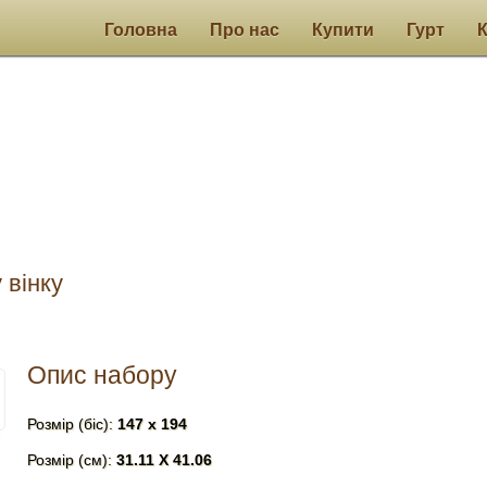
Головна
Про нас
Купити
Гурт
 вінку
Опис набору
Розмір (біс):
147 х 194
Розмір (см):
31.11 X 41.06