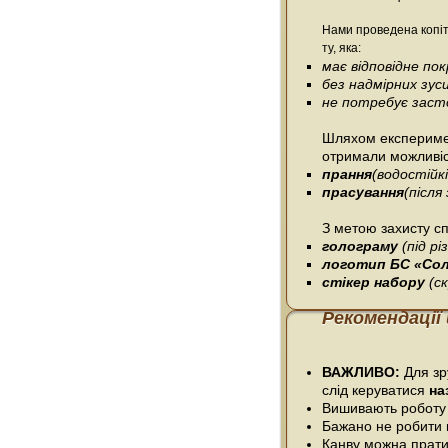
Нами проведена копіт
ту, яка:
має відповідне п
без надмірних зус
не потребує засто
Шляхом експеримен
отримали можливіс
прання
(водостійк
прасування
(післ
З метою захисту сп
голограму
(під р
логотип БС «Со
стікер набору
(с
Рекомендації
ВАЖЛИВО:
Для зру
слід керуватися
на
Вишивають роботу
Бажано не робити 
Канву можна прати 