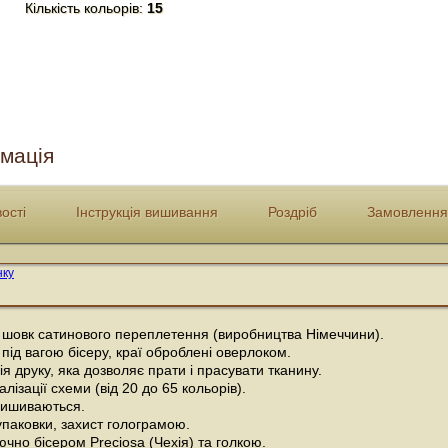
Кількість кольорів:
15
мація
ості
Інструкція вишивання
Роздріб
Замовлення
 шовк сатинового переплетення (виробництва Німеччини).
під вагою бісеру, краї оброблені оверлоком.
ія друку, яка дозволяє прати і прасувати тканину.
лізації схеми (від 20 до 65 кольорів).
 вишиваються.
упаковки, захист голограмою.
чно бісером Preciosa (Чехія) та голкою.