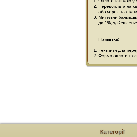
Оплата готівкою у
Передоплата на кар
або через платіжни
Миттєвий банківськ
до 1%, здійснюється
Примітка:
Реквізити для пер
Форма оплати та сп
Категорії