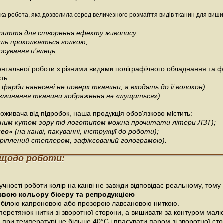
ка робота, яка дозволила серед величезного розмаїття видів тканин для виш
окриття для створення ефекту живопису;
иль проколюється голкою;
сування п’ялець.
тальної роботи з різними видами поліграфічного обладнання та 
ть:
і фарби нанесені не поверх тканини, а входять до її волокон);
я зминання тканини зображення не «лущиться»).
оживача від підробок, наша продукція обов’язково містить:
ізним кутом зору під логотипом можна прочитати літери ЛЗТ);
лес»
(на канві, пакуванні, інструкції до роботи);
кріплений степлером, зафіксований голограмою).
 щодо роботи:
чності роботи колір на канві не завжди відповідає реальному, тому 
звою кольору бісеру та репродукцією
 білою капроновою або прозорою лавсановою ниткою.
перетяжок нитки зі зворотної сторони, а вишивати за контуром мал
при температурі не більше 40°С і прасувати паром зі зворотної ст