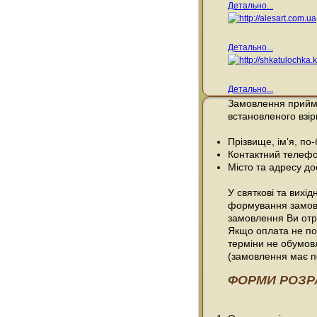
Детально...
Детально...
Детально...
Замовлення прийма
встановленого взір
Прізвище, ім’я, по
Контактний телефо
Місто та адресу до
У святкові та вихі
формування замовле
замовлення Ви отр
Якщо оплата не по
терміни не обумовл
(замовлення має по
ФОРМИ РОЗР