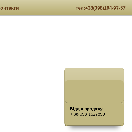
Контакти
тел:+38(098)194-97-57
.
Відділ продажу:
+ 38(098)1527890