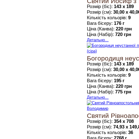
Святий Йосиф з І
Розмір (біс):
143 х 189
Розмір (см):
30,00 х 40,0
Кількість кольорів:
9
Вага бісеру:
176 г
Ціна (Канва):
220 грн
Ціна (Набір):
720 грн
Детально...
Богородиця неуст
Розмір (біс):
143 х 189
Розмір (см):
30,00 х 40,0
Кількість кольорів:
9
Вага бісеру:
195 г
Ціна (Канва):
220 грн
Ціна (Набір):
775 грн
Детально...
Святий Рівноап
Розмір (біс):
354 х 708
Розмір (см):
74,93 х 149,
Кількість кольорів:
36
Вага бісеру:
2768 г