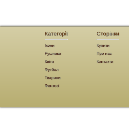
Категорії
Сторінки
Ікони
Купити
Рушники
Про нас
Квіти
Контакти
Футбол
Тварини
Фентезі