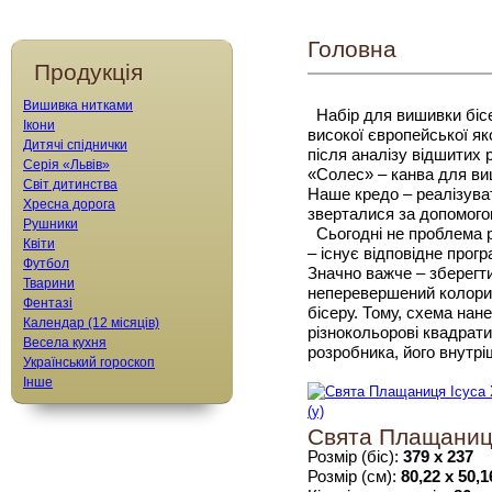
Головна
Продукція
Вишивка нитками
Набір для вишивки бісе
Ікони
високої європейської як
Дитячі спіднички
після аналізу відшитих 
Серія «Львів»
«Солес» – канва для виш
Світ дитинства
Наше кредо – реалізувати
Хресна дорога
зверталися за допомого
Рушники
Сьогодні не проблема ро
Квіти
– існує відповідне прогр
Футбол
Значно важче – зберегти
Тварини
неперевершений колори
Фентазі
бісеру. Тому, схема нан
Календар (12 місяців)
різнокольорові квадрат
Весела кухня
розробника, його внутрі
Український гороскоп
Інше
Свята Плащаниця
Розмір (біс):
379 х 237
Розмір (см):
80,22 х 50,1