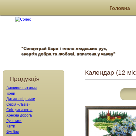
Головна
"Сонцеграй барв і тепло людських рук,
енергія добра та любові, вплетена у канву"
Календар (12 міс
Продукція
Вишивка нитками
Ікони
Дитячі спіднички
Серія «Львів»
Світ дитинства
Хресна дорога
Рушники
Квіти
Футбол