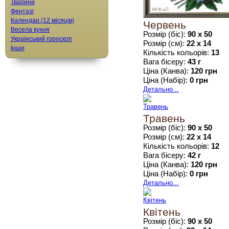
Тварини
Фентазі
Календар (12 місяців)
Червень
Весела кухня
Розмір (біс):
90 x 50
Український гороскоп
Розмір (см):
22 х 14
Інше
Кількість кольорів:
13
Вага бісеру:
43 г
Ціна (Канва):
120 грн
Ціна (Набір):
0 грн
Детально...
Травень
Розмір (біс):
90 x 50
Розмір (см):
22 х 14
Кількість кольорів:
12
Вага бісеру:
42 г
Ціна (Канва):
120 грн
Ціна (Набір):
0 грн
Детально...
Квітень
Розмір (біс):
90 x 50