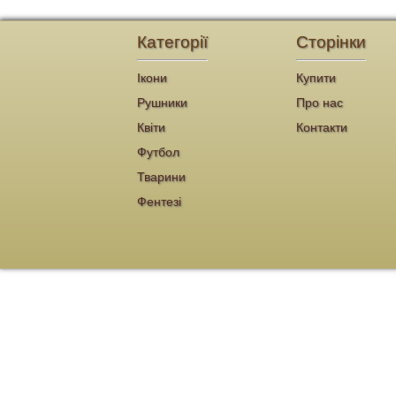
Категорії
Сторінки
Ікони
Купити
Рушники
Про нас
Квіти
Контакти
Футбол
Тварини
Фентезі