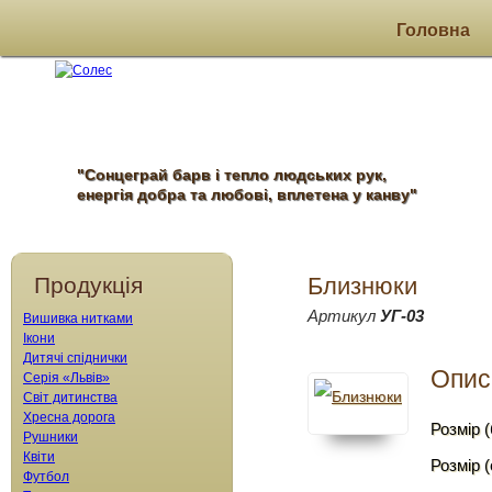
Головна
"Сонцеграй барв і тепло людських рук,
енергія добра та любові, вплетена у канву"
Продукція
Близнюки
Артикул
УГ-03
Вишивка нитками
Ікони
Дитячі спіднички
Опис
Серія «Львів»
Світ дитинства
Хресна дорога
Розмір (
Рушники
Квіти
Розмір 
Футбол