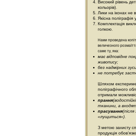
Високий рівень дета
кольорів).
Лики на іконах не
Якісна поліграфія 
Комплектація виклю
голкою.
Нами проведена копіт
величезного розмаїтт
саме ту, яка:
має відповідне п
живопису;
без надмірних зус
не потребує засто
Шляхом експеримен
поліграфічного об
отримали можливіс
прання
(водостійк
тканини, а входять
прасування
(післ
«лущиться»).
З метою захисту сп
продукція обов’язк