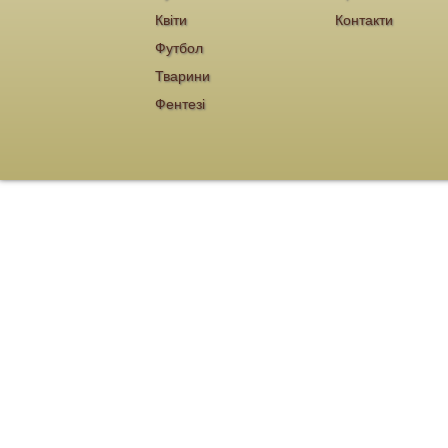
Квіти
Контакти
Футбол
Тварини
Фентезі