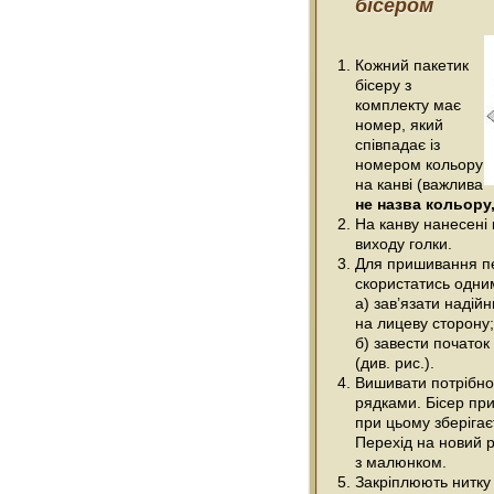
бісером
Кожний пакетик
бісеру з
комплекту має
номер, який
співпадає із
номером кольору
на канві (важлива
не назва кольору,
На канву нанесені 
виходу голки.
Для пришивання п
скористатись одним
а) зав’язати надійн
на лицеву сторону;
б) завести початок
(див. рис.).
Вишивати потрібно
рядками. Бісер при
при цьому зберігає
Перехід на новий р
з малюнком.
Закріплюють нитку 