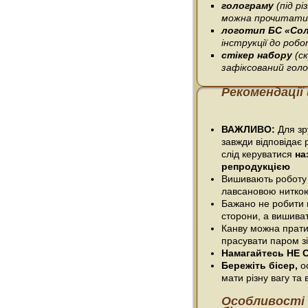
голограму
(під р
можна прочитати 
логотип БС «Со
інструкції до робо
стікер набору
(с
зафіксований гол
Рекомендації
ВАЖЛИВО:
Для зру
завжди відповідає 
слід керуватися
на
репродукцією
Вишивають роботу
лавсановою нитко
Бажано не робити п
сторони, а вишива
Канву можна прати
прасувати паром зі
Намагайтесь НЕ С
Бережіть бісер,
ос
мати різну вагу та в
Особливості