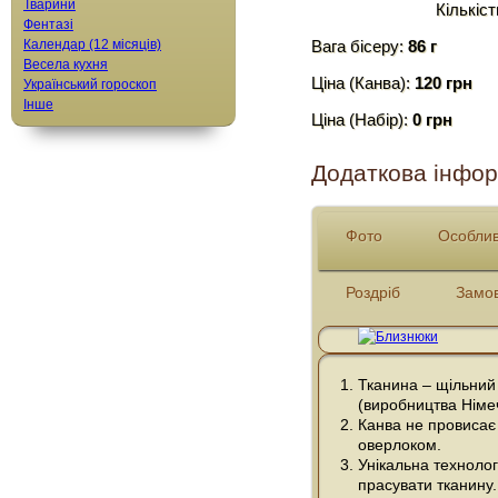
Тварини
Кількіст
Фентазі
Календар (12 місяців)
Вага бісеру:
86 г
Весела кухня
Ціна (Канва):
120 грн
Український гороскоп
Інше
Ціна (Набір):
0 грн
Додаткова інфор
Фото
Особлив
Роздріб
Замо
Тканина – щільний
(виробництва Німе
Канва не провисає 
оверлоком.
Унікальна технолог
прасувати тканину.