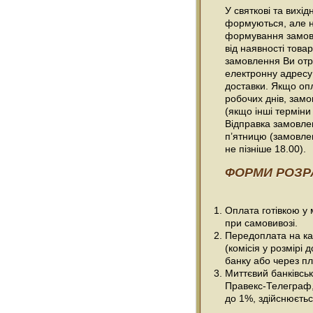
У святкові та вихі
формуються, але н
формування замовл
від наявності товар
замовлення Ви отр
електронну адресу
доставки. Якщо оп
робочих днів, зам
(якщо інші терміни
Відправка замовлен
п’ятницю (замовле
не пізніше 18.00).
ФОРМИ РОЗР
Оплата готівкою у
при самовивозі.
Передоплата на ка
(комісія у розмірі 
банку або через пл
Миттєвий банківсь
Правекс-Телеграф, 
до 1%, здійснюється