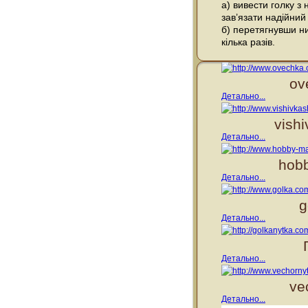
а) вивести голку з
зав’язати надійний
б) перетягнувши ни
кілька разів.
ov
Детально...
vish
Детально...
hobb
Детально...
g
Детально...
Детально...
ve
Детально...