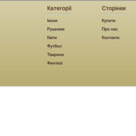
Категорії
Сторінки
Ікони
Купити
Рушники
Про нас
Квіти
Контакти
Футбол
Тварини
Фентезі