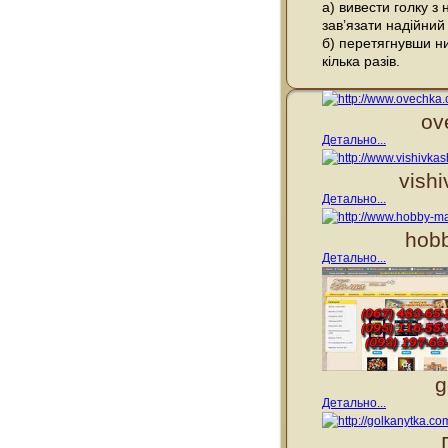
а) вивести голку з
зав’язати надійний
б) перетягнувши ни
кілька разів.
ov
Детально...
vish
Детально...
hobb
Детально...
g
Детально...