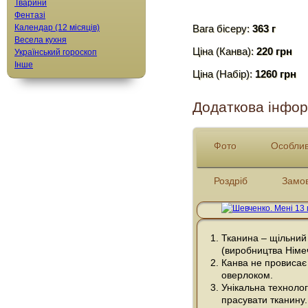
Тварини
Фентазі
Календар (12 місяців)
Вага бісеру:
363 г
Весела кухня
Ціна (Канва):
220 грн
Український гороскоп
Інше
Ціна (Набір):
1260 грн
Додаткова інфор
Фото
Особлив
Роздріб
Замо
Тканина – щільний
(виробництва Німе
Канва не провисає 
оверлоком.
Унікальна технолог
прасувати тканину.