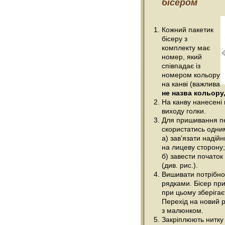
бісером
Кожний пакетик
бісеру з
комплекту має
номер, який
співпадає із
номером кольору
на канві (важлива
не назва кольору,
На канву нанесені 
виходу голки.
Для пришивання п
скористатись одним
а) зав’язати надійн
на лицеву сторону;
б) завести початок
(див. рис.).
Вишивати потрібно
рядками. Бісер при
при цьому зберігає
Перехід на новий р
з малюнком.
Закріплюють нитку 