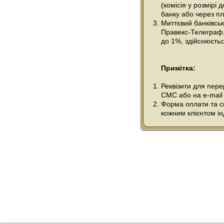
(комісія у розмірі 
банку або через пл
Миттєвий банківсь
Правекс-Телеграф, 
до 1%, здійснюється
Примітка:
Реквізити для пер
СМС або на e-mail
Форма оплати та сп
кожним клієнтом ін