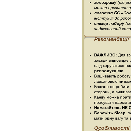
голограму
(під р
можна прочитати 
логотип БС «Со
інструкції до робо
стікер набору
(с
зафіксований гол
Рекомендації
ВАЖЛИВО:
Для зру
завжди відповідає 
слід керуватися
на
репродукцією
Вишивають роботу
лавсановою нитко
Бажано не робити п
сторони, а вишива
Канву можна прати
прасувати паром зі
Намагайтесь НЕ С
Бережіть бісер,
ос
мати різну вагу та в
Особливості