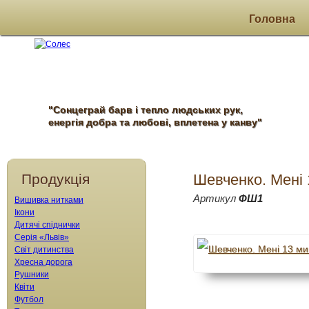
Головна
"Сонцеграй барв і тепло людських рук,
енергія добра та любові, вплетена у канву"
Продукція
Шевченко. Мені
Артикул
ФШ1
Вишивка нитками
Ікони
Дитячі спіднички
Серія «Львів»
Світ дитинства
Хресна дорога
Рушники
Квіти
Футбол