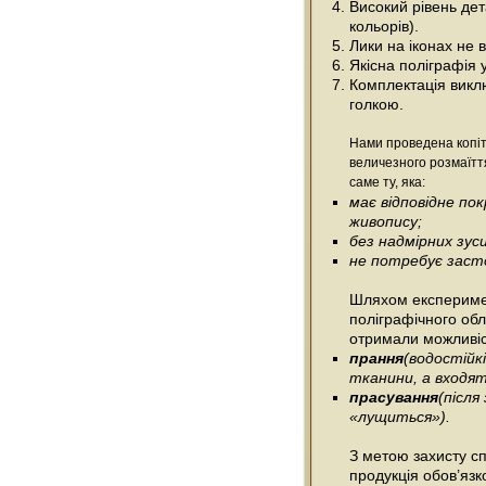
Високий рівень дета
кольорів).
Лики на іконах не
Якісна поліграфія 
Комплектація виклю
голкою.
Нами проведена копіт
величезного розмаїтт
саме ту, яка:
має відповідне п
живопису;
без надмірних зус
не потребує засто
Шляхом експеримен
поліграфічного об
отримали можливіс
прання
(водостійк
тканини, а входять
прасування
(післ
«лущиться»).
З метою захисту сп
продукція обов’язк