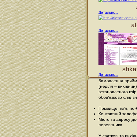
Детально...
a
Детально...
shka
Детально...
Замовлення прийма
(неділя – вихідний)
встановленого взі
обов’язково слід вн
Прізвище, ім’я, по
Контактний телефо
Місто та адресу до
перевізника
У святкові та вихі