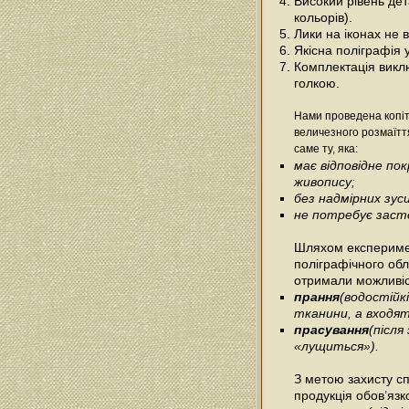
Високий рівень дета
кольорів).
Лики на іконах не
Якісна поліграфія 
Комплектація виклю
голкою.
Нами проведена копіт
величезного розмаїтт
саме ту, яка:
має відповідне п
живопису;
без надмірних зус
не потребує засто
Шляхом експеримен
поліграфічного об
отримали можливіс
прання
(водостійк
тканини, а входять
прасування
(післ
«лущиться»).
З метою захисту сп
продукція обов’язк