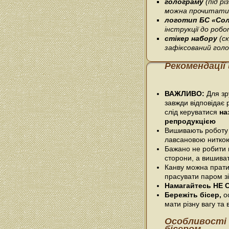
голограму
(під р
можна прочитати 
логотип БС «Со
інструкції до робо
стікер набору
(с
зафіксований гол
Рекомендації
ВАЖЛИВО:
Для зру
завжди відповідає 
слід керуватися
на
репродукцією
Вишивають роботу
лавсановою нитко
Бажано не робити п
сторони, а вишива
Канву можна прати
прасувати паром зі
Намагайтесь НЕ С
Бережіть бісер,
ос
мати різну вагу та в
Особливості