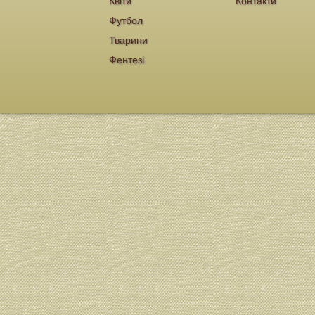
Квіти
Контакти
Футбол
Тварини
Фентезі