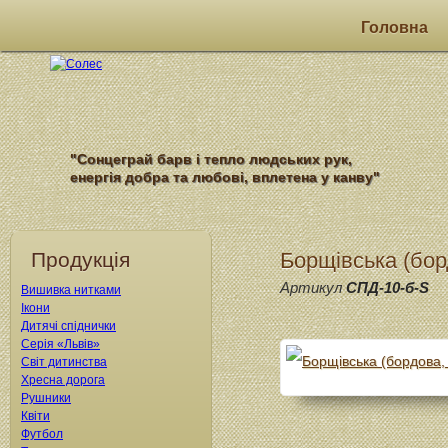
Головна
"Сонцеграй барв і тепло людських рук,
енергія добра та любові, вплетена у канву"
Продукція
Борщівська (борд
Артикул
СПД-10-б-S
Вишивка нитками
Ікони
Дитячі спіднички
Серія «Львів»
Світ дитинства
Хресна дорога
Рушники
Квіти
Футбол