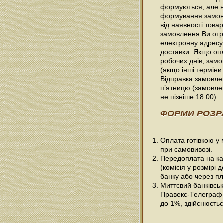
формуються, але н
формування замовл
від наявності товар
замовлення Ви отр
електронну адресу
доставки. Якщо оп
робочих днів, зам
(якщо інші терміни
Відправка замовлен
п’ятницю (замовле
не пізніше 18.00).
ФОРМИ РОЗР
Оплата готівкою у
при самовивозі.
Передоплата на ка
(комісія у розмірі 
банку або через пл
Миттєвий банківсь
Правекс-Телеграф, 
до 1%, здійснюється