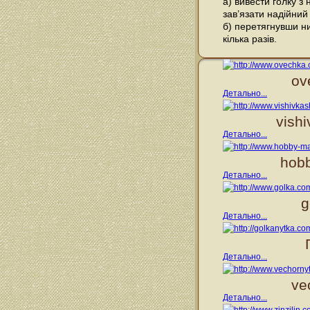
а) вивести голку з
зав’язати надійний
б) перетягнувши ни
кілька разів.
ov
Детально...
vish
Детально...
hobb
Детально...
g
Детально...
Детально...
ve
Детально...