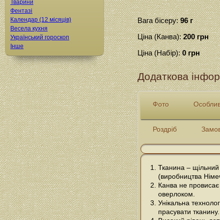
Тварини
Фентазі
Календар (12 місяців)
Вага бісеру:
96 г
Весела кухня
Ціна (Канва):
200 грн
Український гороскоп
Інше
Ціна (Набір):
0 грн
Додаткова інфор
Фото
Особлив
Роздріб
Замо
Тканина – щільний
(виробництва Німе
Канва не провисає 
оверлоком.
Унікальна технолог
прасувати тканину.