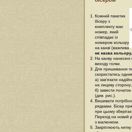
бісером
Кожний пакетик
бісеру з
комплекту має
номер, який
співпадає із
номером кольору
на канві (важлива
не назва кольору,
На канву нанесені 
виходу голки.
Для пришивання п
скористатись одним
а) зав’язати надійн
на лицеву сторону;
б) завести початок
(див. рис.).
Вишивати потрібно
рядками. Бісер при
при цьому зберігає
Перехід на новий р
з малюнком.
Закріплюють нитку 