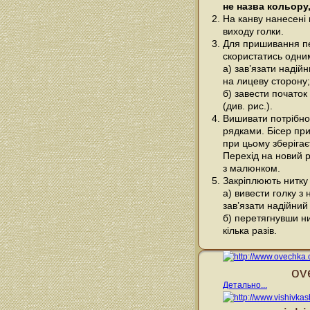
не назва кольору,
На канву нанесені 
виходу голки.
Для пришивання п
скористатись одним
а) зав’язати надійн
на лицеву сторону;
б) завести початок
(див. рис.).
Вишивати потрібно
рядками. Бісер при
при цьому зберігає
Перехід на новий р
з малюнком.
Закріплюють нитку 
а) вивести голку з
зав’язати надійний
б) перетягнувши ни
кілька разів.
ov
Детально...