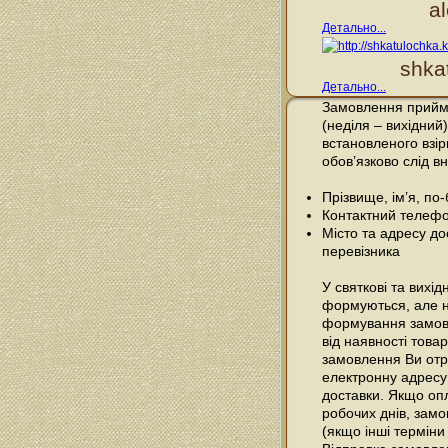
a
Детально...
shka
Детально...
Замовлення прийма
(неділя – вихідний)
встановленого взі
обов’язково слід вн
Прізвище, ім’я, по
Контактний телефо
Місто та адресу до
перевізника
У святкові та вихі
формуються, але н
формування замовл
від наявності товар
замовлення Ви отр
електронну адресу
доставки. Якщо оп
робочих днів, зам
(якщо інші терміни