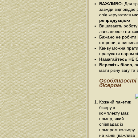
ВАЖЛИВО:
Для зру
завжди відповідає 
слід керуватися
на
репродукцією
Вишивають роботу
лавсановою нитко
Бажано не робити п
сторони, а вишива
Канву можна прати
прасувати паром зі
Намагайтесь НЕ С
Бережіть бісер,
ос
мати різну вагу та в
Особливості
бісером
Кожний пакетик
бісеру з
комплекту має
номер, який
співпадає із
номером кольору
на канві (важлива