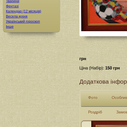
Тварини
Фентазі
Календар (12 місяців)
Весела кухня
Український гороскоп
Інше
грн
Ціна (Набір):
150 грн
Додаткова інфор
Фото
Особлив
Роздріб
Замо