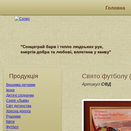
Головна
"Сонцеграй барв і тепло людських рук,
енергія добра та любові, вплетена у канву"
Продукція
Свято футболу 
Артикул
СФД
Вишивка нитками
Ікони
Дитячі спіднички
Серія «Львів»
Світ дитинства
Хресна дорога
Рушники
Квіти
Футбол