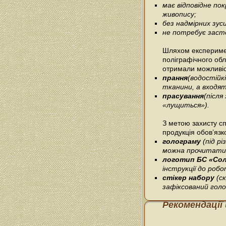
має відповідне п
живопису;
без надмірних зус
не потребує засто
Шляхом експеримен
поліграфічного об
отримали можливіс
прання
(водостійк
тканини, а входять
прасування
(післ
«лущиться»).
З метою захисту сп
продукція обов’язк
голограму
(під р
можна прочитати 
логотип БС «Со
інструкції до робо
стікер набору
(с
зафіксований гол
Рекомендації