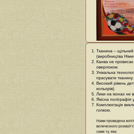
Тканина – щільний
(виробництва Німе
Канва не провисає 
оверлоком.
Унікальна технолог
прасувати тканину.
Високий рівень дета
кольорів).
Лики на іконах не
Якісна поліграфія 
Комплектація виклю
голкою.
Нами проведена копіт
величезного розмаїтт
саме ту, яка: