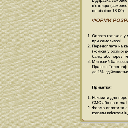
Відправка замовлен
п’ятницю (замовле
не пізніше 18.00).
ФОРМИ РОЗР
Оплата готівкою у
при самовивозі.
Передоплата на ка
(комісія у розмірі 
банку або через пл
Миттєвий банківсь
Правекс-Телеграф, 
до 1%, здійснюється
Примітка:
Реквізити для пер
СМС або на e-mail
Форма оплати та сп
кожним клієнтом ін