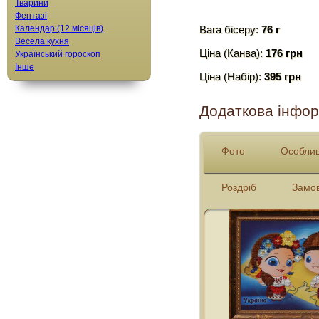
Тварини
Фентазі
Календар (12 місяців)
Вага бісеру:
76 г
Весела кухня
Ціна (Канва):
176 грн
Український гороскоп
Інше
Ціна (Набір):
395 грн
Додаткова інфор
Фото
Особлив
Роздріб
Замо