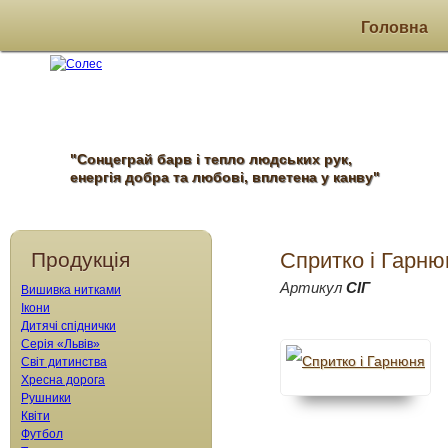
Головна
"Сонцеграй барв і тепло людських рук,
енергія добра та любові, вплетена у канву"
Продукція
Спритко і Гарню
Артикул
СІГ
Вишивка нитками
Ікони
Дитячі спіднички
Серія «Львів»
Світ дитинства
Хресна дорога
Рушники
Квіти
Футбол