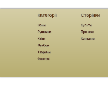
Категорії
Сторінки
Ікони
Купити
Рушники
Про нас
Квіти
Контакти
Футбол
Тварини
Фентезі