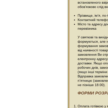
встановленого взі
обов’язково слід вн
Прізвище, ім’я, по
Контактний телефо
Місто та адресу до
перевізника
У святкові та вихі
формуються, але н
формування замовл
від наявності товар
замовлення Ви отр
електронну адресу
доставки. Якщо оп
робочих днів, зам
(якщо інші терміни
Відправка замовлен
п’ятницю (замовле
не пізніше 18.00).
ФОРМИ РОЗР
Оплата готівкою у