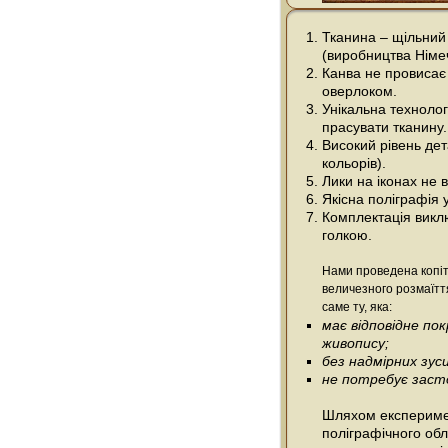
Тканина – щільний
(виробництва Німе
Канва не провисає 
оверлоком.
Унікальна технолог
прасувати тканину.
Високий рівень дета
кольорів).
Лики на іконах не
Якісна поліграфія 
Комплектація виклю
голкою.
Нами проведена копіт
величезного розмаїтт
саме ту, яка:
має відповідне п
живопису;
без надмірних зус
не потребує засто
Шляхом експеримен
поліграфічного об