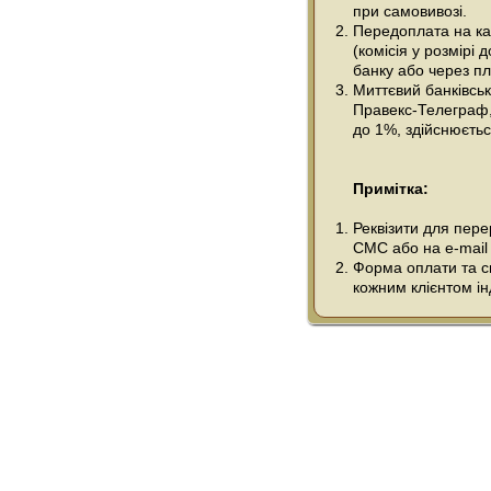
при самовивозі.
Передоплата на ка
(комісія у розмірі 
банку або через пл
Миттєвий банківсь
Правекс-Телеграф, 
до 1%, здійснюється
Примітка:
Реквізити для пер
СМС або на e-mail
Форма оплати та сп
кожним клієнтом ін