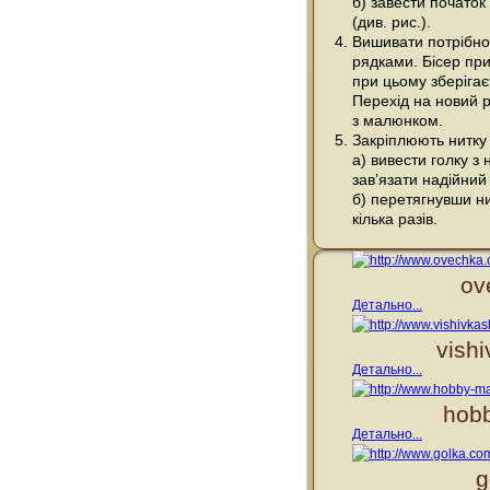
б) завести початок
(див. рис.).
Вишивати потрібно
рядками. Бісер при
при цьому зберігає
Перехід на новий р
з малюнком.
Закріплюють нитку 
а) вивести голку з
зав’язати надійний
б) перетягнувши ни
кілька разів.
ov
Детально...
vish
Детально...
hobb
Детально...
g