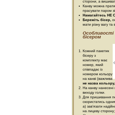
сторони, а вишива
Канву можна прати
прасувати паром зі
Намагайтесь НЕ С
Бережіть бісер,
ос
мати різну вагу та в
Особливості
бісером
Кожний пакетик
бісеру з
комплекту має
номер, який
співпадає із
номером кольору
на канві (важлива
не назва кольору,
На канву нанесені 
виходу голки.
Для пришивання п
скористатись одним
а) зав’язати надійн
на лицеву сторону;