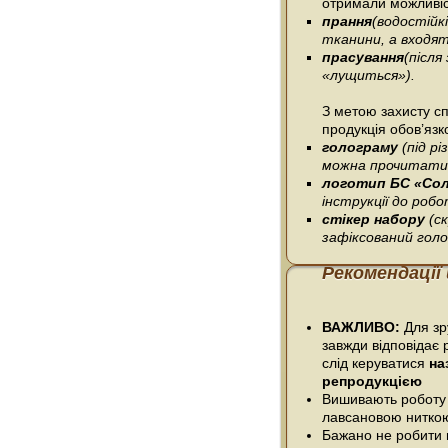
отримали можливіс
прання
(водостійк
тканини, а входять
прасування
(післ
«лущиться»).
З метою захисту сп
продукція обов’язк
голограму
(під р
можна прочитати 
логотип БС «Со
інструкції до робо
стікер набору
(с
зафіксований гол
Рекомендації
ВАЖЛИВО:
Для зру
завжди відповідає 
слід керуватися
на
репродукцією
Вишивають роботу
лавсановою нитко
Бажано не робити п