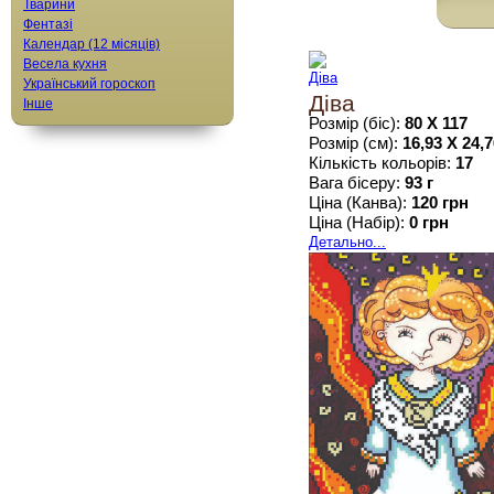
Тварини
Фентазі
Календар (12 місяців)
Весела кухня
Український гороскоп
Діва
Інше
Розмір (біс):
80 Х 117
Розмір (см):
16,93 Х 24,
Кількість кольорів:
17
Вага бісеру:
93 г
Ціна (Канва):
120 грн
Ціна (Набір):
0 грн
Детально...