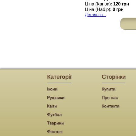
Ціна (Канва):
120 грн
Ціна (Набір):
0 грн
Детально...
Категорії
Сторінки
Ікони
Купити
Рушники
Про нас
Квіти
Контакти
Футбол
Тварини
Фентезі