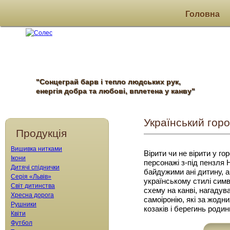
Головна
"Сонцеграй барв і тепло людських рук,
енергія добра та любові, вплетена у канву"
Український гор
Продукція
Вишивка нитками
Вірити чи не вірити у го
Ікони
персонажі з-під пензля 
Дитячі спіднички
байдужими ані дитину, а
Серія «Львів»
українському стилі симв
Світ дитинства
схему на канві, нагадув
Хресна дорога
самоіронію, які за жодн
Рушники
козаків і берегинь роди
Квіти
Футбол